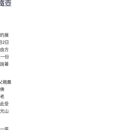
鐵壺
的展
月2日
由方
這一份
說著
父親嚴
佛
老
此受
光山
一張