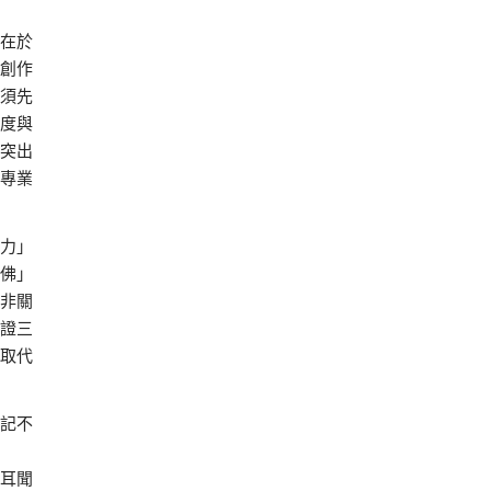
在於
創作
須先
度與
突出
專業
力」
佛」
非關
證三
取代
記不
耳聞