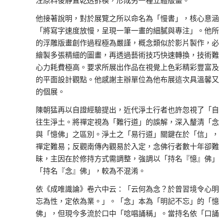
他接著說明，對於展覽之所以命名為「慢書」，核心意涵
「將寫字速度放慢，呈現一筆一畫的細膩與專注」。他所
的浮雕版畫創作過程極為嚴謹，概念類似於影片製作，必
繪製多張精細的圖畫，再透過藝術技巧快速轉換，技術難
心力耗費極高。要求所展出作品在視覺上色彩精彩豐富及
的平面設計觀點。他感謝主辦單位為他布展這次具溫馨又
的個展。
陳朝猛再以自證經驗提出，近代淨土行者也許忽視了「自
往生淨土。將禪定視為「難行道」的誤解，深入釐清「念
與「憶佛」之區別。淨土之「易行道」關鍵在於「信」，
禪定難易；反觀南傳內觀易於入定，念佛行者數十年卻難
昧，主因在於修持方式需調整，強調以「持名『憶』佛」
「持名『念』佛」，較為不混淆。
依《成唯識論》卷六中云：「云何為念？於曾習境令心明
忘為性，定依為業。」。「念」本為「明記不忘」的「憶
佛」，但現今多流於口中「唸唱誦稱」。當持名依「口誦