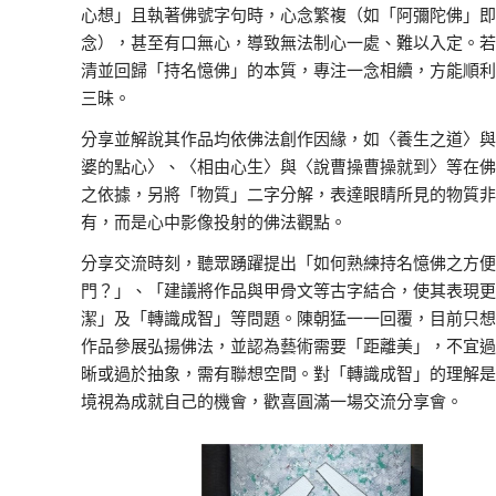
心想」且執著佛號字句時，心念繁複（如「阿彌陀佛」即
念），甚至有口無心，導致無法制心一處、難以入定。若
清並回歸「持名憶佛」的本質，專注一念相續，方能順利
三昧。
分享並解說其作品均依佛法創作因緣，如〈養生之道〉與
婆的點心〉、〈相由心生〉與〈說曹操曹操就到〉等在佛
之依據，另將「物質」二字分解，表達眼睛所見的物質非
有，而是心中影像投射的佛法觀點。
分享交流時刻，聽眾踴躍提出「如何熟練持名憶佛之方便
門？」、「建議將作品與甲骨文等古字結合，使其表現更
潔」及「轉識成智」等問題。陳朝猛一一回覆，目前只想
作品參展弘揚佛法，並認為藝術需要「距離美」，不宜過
晰或過於抽象，需有聯想空間。對「轉識成智」的理解是
境視為成就自己的機會，歡喜圓滿一場交流分享會。