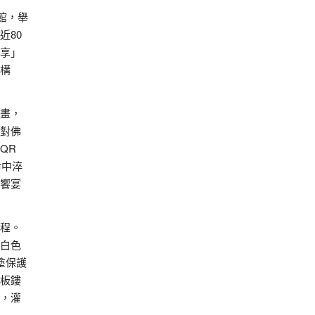
館，舉
近80
享」
構
畫，
對佛
QR
命中淬
饗宴
程。
白色
塗保護
板鏤
，灌