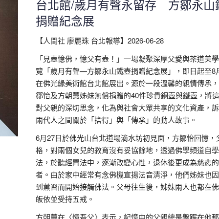
台北館/歲月有聲永留存 方鄒永山
捐贈紀念展
【人間社 廖麗珠 台北報導】2026-06-28
「見壺憶佛，憶父有壺！」一場凝聚深厚父愛與茶道美學
覽「歲月有聲—方鄒永山鐵壺捐贈紀念展」，即日起至8
在佛光緣美術館台北館展出。源於一段溫馨的親情傳承，
鄒怡及方朝蕙姊妹無償捐贈的40件珍貴銅壺與鐵壺，將
對父親的深切思念，化為與社會大眾共享的文化資產，訴
兩代人之間關於「捨得」與「傳承」的動人故事。
6月27日於佛光山台北道場滴水坊初見面，方鄒怡回憶，
格，對兩個女兒的教育沒有妥協餘地，透過佛學頻道自學
法，於聽經聞法中，逐漸改變心性，退休後更成為慈悲的
者。由於家中經常有念佛機宣揚法音清淨，他們姊妹也因
到薰習而開始接觸佛法。父母往生後，姊妹兩人也都在佛
皈依並受持五戒。
方朝蕙在〈憶吾父〉表示，記憶中的父親總是盤踞在他那