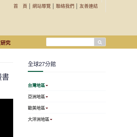
首 頁
│
網站導覽
│
聯絡我們
│
友善連結
搜
文研究
尋...
全球27分館
慢書
台灣地區
亞洲地區
歐美地區
大洋洲地區