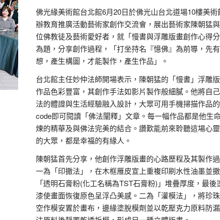
佛光緣美術館台北館6月20日於佛光山台北道場10樓美術
辦教育推廣活動藝術家創作交流會，展出藝術家陳朝猛與
位佛教徒及藝術愛好者，就「慢書與浮雕版畫創作心得分
為題，分享創作過程，「打坐持名『憶佛』為前導，先有
想，產生構圖，才能製作，產生作品」。
台北館主任妙仲法師開場表示，陳朝猛的「慢書」浮雕版
作品色彩豐富，其創作手法如影片製作般細膩。他將自己
法的體證與生活經驗融入設計，大眾可用手機掃描作品的
code即可閱讀「佛法闡釋」文章。每一幅作品都是他生
煉的精華及與佛法完美的結合。讚歎能前來聆聽這場心靈
的大眾，都是幸福的有緣人。
陳朝猛首先分享，他創作浮雕版畫的心路歷程及其製作過
一為「印撒法」，在木框雁皮宣上重複印刷水性油墨並撒
「透明石膏粉(化工名稱為TST石膏粉)」堆疊厚度，最後
漆使畫面恢復原色呈浮凸美感。二為「灌模法」，將珍珠
空作模安置於畫布，邊緣塗脫模劑並以乾壓克力原料防漏
注原料後靜置乾透拆模，形成另一種立體版畫。