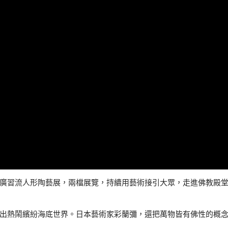
廣習流人形陶藝展，兩檔展覽，持續用藝術接引大眾，走進佛教殿
出熱鬧繽紛海底世界。日本藝術家彩蘭彌，還把萬物皆有佛性的概