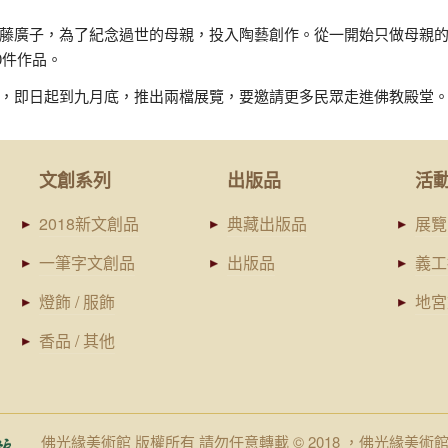
藤廣子，為了紀念過世的母親，投入陶藝創作。從一開始只做母親
0件作品。
，即日起到九月底，推出兩檔展覽，要邀請更多民眾走進佛教殿堂
文創系列
出版品
活
2018新文創品
典藏出版品
展覽
一筆字文創品
出版品
義工
燈飾 / 服飾
地宮
香品 / 其他
佛光緣美術館 版權所有 請勿任意轉載 © 2018 ，佛光緣美術