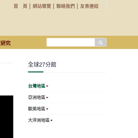
首 頁
│
網站導覽
│
聯絡我們
│
友善連結
搜
文研究
尋...
全球27分館
台灣地區
亞洲地區
歐美地區
大洋洲地區