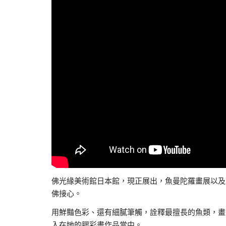
佛光緣美術館日本館，現正展出，魚曼陀羅畫展以及
佛接心。
用鮮豔色彩、還有細膩筆觸，詮釋最擅長的魚類，畫
入在她的膠彩畫作品當中。