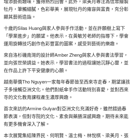
增添藝術趣味，獲得熱烈回響。此外，梁美月專注為信眾繪製
牡丹，筆觸細膩，色彩華美，展現牡丹的雍容與富貴，充分彰
顯其藝術造詣。
十歲的Silas Huang與家人參與手作活動，並在許願樹上寫下
「學業進步」的願望。他表示，在黃敏芳老師的指導下，學會
運用旋轉技巧創作色彩豐富的圖案，感受到藝術的樂趣。
來自洛杉磯南灣的設計師Amber Zheng與家人參與書法學習，
並向張世榮請益。她表示，學習書法的過程讓她沉靜心靈，並
在作品上許下平安健康的心願。
越南華僑Tho Nguyen一家每年春節皆至西來寺走春，期望讓孩
子多接觸亞洲文化。他們對紙傘手作活動特別喜愛，並對西來
寺的文化教育課程產生濃厚興趣。
首次來訪的Armine Gulyan對亞洲文化充滿好奇，雖然錯過春
節表演，但對寺院的文化、素食與藥膳深感興趣，期待未來能
有更多機會深入了解。
本次展覽集結陳界民、何明賢、溫士梅、林悅棋、梁美月、張