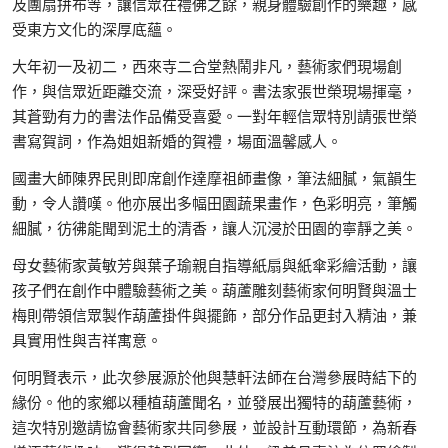
及團扇拼布等，讓信眾在禮佛之餘，親身體驗創作的樂趣，感
受東方文化的深厚底蘊。
大年初一及初二，西來寺二合堂熱鬧非凡，藝術家們現場創
作，與信眾近距離交流，深受好評。書法家張世榮現場揮毫，
其蒼勁有力的書法作品備受喜愛。一對年輕信眾特別請張世榮
書寫賀詞，作為姐姐新婚的賀禮，場面溫馨感人。
國畫大師陳界民則即席創作達摩祖師畫像，筆法細膩，氣韻生
動，令人讚嘆。他亦展出多幅田園蔬果畫作，色彩明亮，筆觸
細膩，彷彿能聞到泥土的清香，讓人沉浸於田園的寧靜之美。
母女藝術家黃敏芳與葉子瑜親自指導紙扇與紙傘彩繪活動，讓
孩子們在創作中體驗藝術之美。葫蘆雕刻藝術家何明賢與溫士
梅則帶領信眾製作葫蘆掛件與擺飾，部分作品更封入精油，兼
具實用性與吉祥寓意。
何明賢表示，此次參展源於他與慧軒法師在台灣參展時結下的
緣份。他的家鄉以種植葫蘆聞名，並發展出獨特的葫蘆藝術，
這次特別邀請協會藝術家共同參展，並設計互動環節，為新春