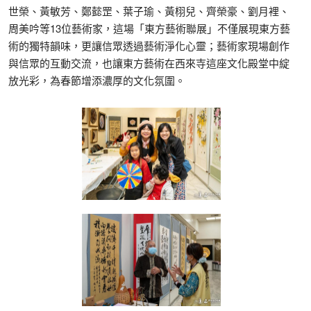
世榮、黃敏芳、鄭懿罡、葉子瑜、黃栩兒、齊榮豪、劉月裡、
周美吟等13位藝術家，這場「東方藝術聯展」不僅展現東方藝
術的獨特韻味，更讓信眾透過藝術淨化心靈；藝術家現場創作
與信眾的互動交流，也讓東方藝術在西來寺這座文化殿堂中綻
放光彩，為春節增添濃厚的文化氛圍。