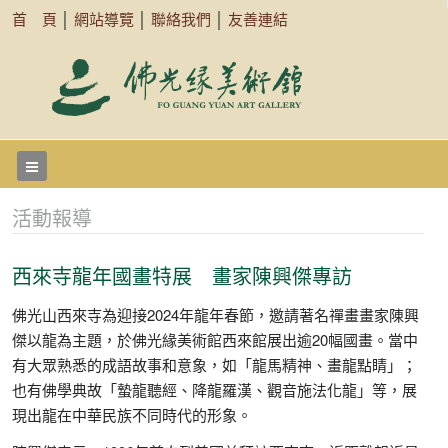
首 頁
│
網站導覽
│
聯絡我們
│
友善連結
活動報導
西來寺龍年國畫特展 畫家陳興傑專訪
佛光山西來寺為迎接2024年龍年春節，邀請著名禪畫畫家陳興
傑以龍為主題，於佛光緣美術館西來館展出逾20幅國畫。當中
有大眾熟悉的成語故事和意象，如「龍馬精神、畫龍點睛」；
也有佛學典故「蟄龍聽經、降龍羅漢、觀音施法化龍」等，展
現出龍在中華民族不同時代的形象。