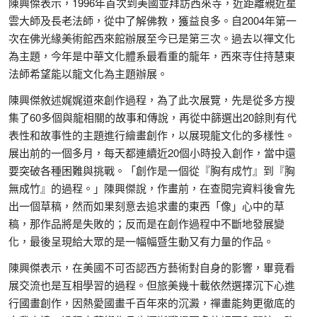
陳興傑表示，1996年首次到美國並拜訪西來寺，近距離親近星
雲大師及長老法師，從中了解佛教，獲益良多。自2004年第一
次在佛光緣美術館西來館辦展至今已是第三次。過去以禪文化
為主題，今年是中華文化體系最看重的龍年，西來寺住持慧東
法師希望能以龍文化為主題辦展。
陳興傑敘述娓娓道來創作過程，為了此次展覽，先是從多方搜
集了60多個與龍相關的故事和傳說，再從中篩選出20餘則有代
表性和故事性的主題進行繪畫創作，以展現龍文化的多樣性。
展出前的一個多月，每天都連續近20個小時投入創作，當中還
要突破各種困難與挑戰。「創作是一個從『胸有成竹』到『胸
無成竹』的過程。」陳興傑說，作畫前，在查閱完資料後會先
出一個草稿，然而如果刻意去追求畫的東西「像」心中的草
稿，那作品將是失敗的；反而是在創作過程中不斷地發展變
化，最後呈現給大眾的是一幅幅暨生動又有力量的作品。
陳興傑表示，在美國不可否認西方藝術對自身的影響，畢竟看
展交流也是互相學習的過程。但旅美幾十載依然選擇沉下心進
行國畫創作，因熱愛國畫千百年來的沉澱，禪畫能夠更徹底的