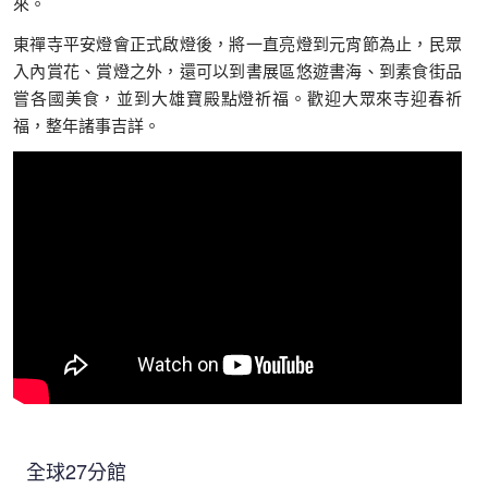
來。
東禪寺平安燈會正式啟燈後，將一直亮燈到元宵節為止，民眾
入內賞花、賞燈之外，還可以到書展區悠遊書海、到素食街品
嘗各國美食，並到大雄寶殿點燈祈福。歡迎大眾來寺迎春祈
福，整年諸事吉詳。
全球27分館