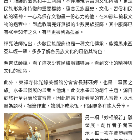
出，服飾的圖案和手工刺繡，不僅展現豐富的文化內涵，更是
民族形象和特徵的重要標誌，蘊含民族歷史、文化、習俗和民
族的精神。一心為保存文物盡一份心力的他，在20餘年搶救文
物的過程中，到處收購完好無損的少數民族服飾，其中服飾已
有40至50年之久，有些更被列為孤品。
禪亮法師指出，少數民族服飾也是一種文化傳承，能讓馬來西
亞年輕一輩，多多了解各民族文化的風俗與特色。
明吉法師說，看了這次少數民族服飾特展，看到文化的精神與
文化的使命。
此外，東禪寺佛光緣美術館分會會長蘇砡嬅，也是「雪國之
旅」水墨畫個展的畫者。他說，此次水墨畫的創作主題，源自
於旅行至芬蘭欣賞雪景，因此把當下所看見的宜人雪景，以水
墨為題材，揮筆作畫，讓剎那成永恆，也跟更多有緣人分享。
另一項「妙相般若」雕
塑展，創作者子問表
示，每一次在雕塑觀音