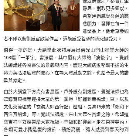
像或佛像前，都會打坐
靜思，獲取更多靈感，
希望通過感受菩薩的慈
悲願力，發揮在每一件
雕塑品上。他希望參觀
者不僅以藝術感官欣賞作品，還能感受菩薩的慈悲攝受力。
值得一提的是，大講堂此次特展展出佛光山開山星雲大師的
108幅「一筆字」書法展，其中還有大師的「病後字」。覺誠
法師講述各幅書法的意義與內容，體現大師病後堅韌不拔的生
命力與弘法度眾的願心，在場大眾感動之餘，也給予最大的讚
歎與肯定。
由於大講堂下方尚有書展區，戶外設有副燈區，覺誠法師也為
眾導覽東禪寺迎接大眾的第一盞燈「好運到幸福燈」區，以及
文化交流區的「玄奘大師西行記」燈組、長達15米的「鄭和下
西洋寶船燈」等。覺誠法師說，來山大眾在賞燈之餘，希望這
些吉祥平安燈帶給大家祝福、幸福和好運到。走在東禪寺內，
各類可愛小豬造型的燈飾，繽紛亮麗，讓人感受到春天的到