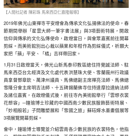
【人間社記者 陳彩珠 馬來西亞仁嘉隆報導】
2019年佛光山東禪寺平安燈會為傳承文化弘揚佛法的使命，春
節期間舉辦「星雲大師一筆字書法展」與3項藝術特展，開啟
信仰與傳承的文化弘傳使命，啟燈當日，與會眾嘉賓前往開幕
剪綵。而美術館別出心裁以蘋果和年柑作為剪綵儀式，祈願大
家把「蘋」平安、「橘」吉祥帶回家。
1月31日啟燈當天，佛光山新馬泰印教區總住持覺誠法師、駐
馬來西亞台北經濟及文化處代表洪慧珠大使、雪蘭莪州行政議
員拿督鄧章欽、萬津州議員、馬佛總副主席禪亮法師、馬佛總
雪隆分會主席明吉法師、十五碑錫蘭佛寺住持達摩拉達納法師
及諸位嘉賓，在啟燈儀式後，前往寺內美術館舉行「雲想衣裳
花想容」─鐘瑜博士珍藏的中國西南少數民族服飾藝術特展、
「妙相般若」子問雕塑展和「雪國之旅」蘇砡嬅水墨畫個展等
3項展覽開幕剪綵。
會中，鐘瑜博士導覽並介紹雲南各少數民族的衣裳特色，他指