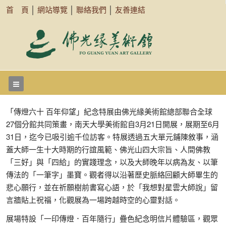
首 頁
│
網站導覽
│
聯絡我們
│
友善連結
「傳燈六十 百年仰望」紀念特展由佛光緣美術館總部聯合全球
27個分館共同策畫，南天大學美術館自3月21日開展，展期至6月
31日，迄今已吸引逾千位訪客。特展透過五大單元鋪陳敘事，涵
蓋大師一生十大時期的行誼風範、佛光山四大宗旨、人間佛教
「三好」與「四給」的實踐理念，以及大師晚年以病為友、以筆
傳法的「一筆字」墨寶。觀者得以沿著歷史脈絡回顧大師畢生的
悲心願行，並在祈願樹前書寫心語，於「我想對星雲大師說」留
言牆貼上祝福，化觀展為一場跨越時空的心靈對話。
展場特設「一印傳燈．百年隨行」疊色紀念明信片體驗區，觀眾