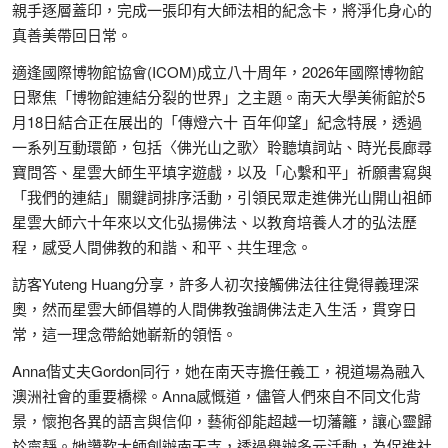
親手逐層蓋印，完成一張印有大師法相的紀念卡，將淨化身心的
真善美帶回日常。
適逢國際博物館協會(ICOM)成立八十周年，2026年國際博物館
日聚焦「博物館連結分裂的世界」之主題。南天大學美術館於5
月18日結合正在展出的「傳燈六十 百年仰望」紀念特展，透過
一系列互動環節，包括〈佛光山之歌〉聆聽填詞站、時光長廊尋
寶問答、星雲大師生平填字遊戲，以及「心繫和平」祈願書寫與
「我們的連結」關鍵詞排序活動，引領民眾走進佛光山開山祖師
星雲大師六十年來以文化弘揚佛法、以教育培養人才的弘法歷
程，感受人間佛教的和諧、和平、共生理念。
訪客Yuteng Huang分享，許多人初次接觸佛法往往覺得義理深
奧，然而星雲大師倡導的人間佛教強調佛法走入生活，貫穿日
常，這一理念帶給她嶄新的領悟。
Anna偕丈夫Gordon同行，她在南天寺擔任義工，視道場為融入
澳洲社會的重要橋樑。Anna感慨道，儘管人們來自不同文化背
景，懷抱各異的語言與信仰，藝術卻能超越一切藩籬，讓心靈歸
於寧靜。她讚歎大師創辦南天寺，透過舉辦多元活動，為促進社