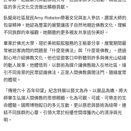
區的多元文化交流做出積極貢獻。
臥龍崗社區居民Amy Robston帶著女兒與友人參訪，讚賞大師的
包容精神。她認為豐富的展覽讓孩子自然地親近佛教文化，理解
不同族群的幸福觀，她願邀約更多親友共享這份美好。
畢業於佛光大學、現於美術館館服務的王榆豪分享，展覽期間最
常被訪客詢問的問題是「什麼是佛法」與「什麼是佛教」。透過
耐心地介紹佛教文化，他也從遊客口中聆聽到許多與佛光山結緣
的動人故事。他體悟到，以藝術為媒介讓佛教融入在地社區，接
引不同背景的民眾認識佛法，正是人間佛教廣開法門、隨緣度眾
的體現。
「傳燈六十 百年仰望」紀念特展以藝文為舟、以展品為橋，將大
師畢生弘揚人間佛教的思想精髓，化為可觀、可感、可帶走的生
命體驗。國際博物館日的多元互動，更以慈悲與藝術為紐帶，連
結不同族群的心靈，引領大眾於紛擾世間尋獲內心的清淨與光
明。