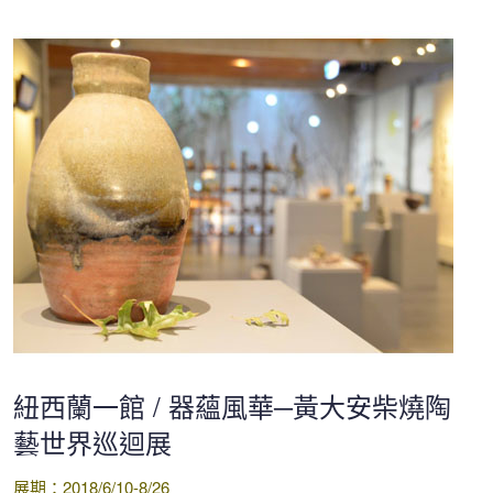
紐西蘭一館 / 器蘊風華─黃大安柴燒陶
藝世界巡迴展
展期：2018/6/10-8/26