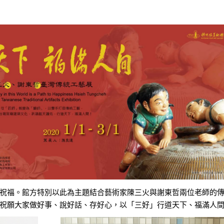
祝福。館方特別以此為主題結合藝術家陳三火與謝東哲兩位老師的
祝願大家做好事、說好話、存好心，以「三好」行道天下、福滿人