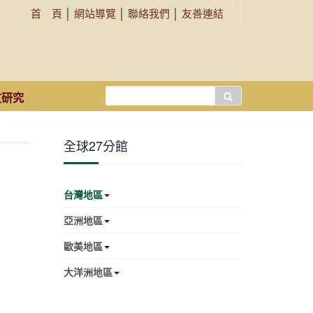
首 頁
│
網站導覽
│
聯絡我們
│
友善連結
搜
文研究
尋...
全球27分館
台灣地區
亞洲地區
歐美地區
大洋洲地區