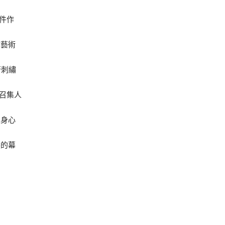
8件作
繡藝術
行刺繡
出召集人
人身心
展的幕