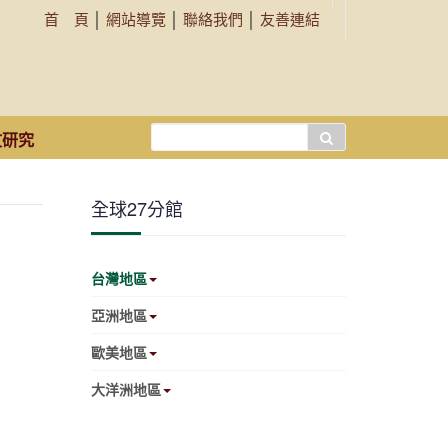
首 頁
│
網站導覽
│
聯絡我們
│
友善連結
搜
文研究
尋...
全球27分館
台灣地區
亞洲地區
歐美地區
大洋洲地區