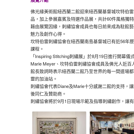
展覽介紹
佛光緣美術館紐西蘭二館迎來紐西蘭基督城坎特伯雷刺繡協會的
品，加上參展嘉賓及特選作品展，共計60件風格獨
藉由展覽因緣，刺繡協會成員也每日前來成為駐館藝
魅力及創作心得。
坎特伯雷刺繡協會在紐西蘭南島基督城已有近56年
課程。
「Inspiring Stitching刺繡展」於8月19
Marie Meyer、坎特伯雷刺繡協會成員及佛光人近百
館長致詞時表示紐西蘭二館乃至世界的每一間道場都
靈的加油站。
刺繡協會代表Diane及Marie十分感謝二館的支
後同仁及贊助商。
刺繡協會將於9月1日現場示範及指導刺繡創作，讓