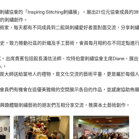
「Inspiring Stitching刺繡展」。展出21位元協會成員的3
特的刺繡創作。
術家，每天都有不同成員到二館與刺繡愛好者面對面交流，分享刺
歷史，致力推動社區的針織及手工藝術，會員每月相約在不同定點進
日進行開幕儀式。出席貴賓包括館長滿信法師、坎特伯雷刺繡協會主席Diane、展
人。
是大師送給當地人的禮物，是文化交流的藝術平臺，更是屬於每個
持，讓會員們有機會在這優美雅緻的空間展示各自的作品，並感謝協助佈
有興趣體驗刺繡藝術的朋友們互相分享交流，推廣本土藝術創作。