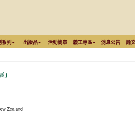
創系列
出版品
活動簡章
義工專區
消息公告
論
刺繡展」
New Zealand