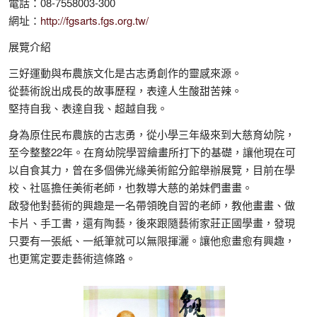
電話：08-7558003-300
網址：
http://fgsarts.fgs.org.tw/
展覽介紹
三好運動與布農族文化是古志勇創作的靈感來源。
從藝術說出成長的故事歷程，表達人生酸甜苦辣。
堅持自我、表達自我、超越自我。
身為原住民布農族的古志勇，從小學三年級來到大慈育幼院，
至今整整22年。在育幼院學習繪畫所打下的基礎，讓他現在可
以自食其力，曾在多個佛光緣美術館分館舉辦展覽，目前在學
校、社區擔任美術老師，也教導大慈的弟妹們畫畫。
啟發他對藝術的興趣是一名帶領晚自習的老師，教他畫畫、做
卡片、手工書，還有陶藝，後來跟隨藝術家莊正國學畫，發現
只要有一張紙、一紙筆就可以無限揮灑。讓他愈畫愈有興趣，
也更篤定要走藝術這條路。