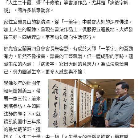
「人生二十最」暨「十修歌」等書法作品，尤其是「病後字解
說」，讓許多信眾動容。
家住宜蘭員山的劉清潭，從「一筆字」中體會大師的深厚佛法，
加上人生的歷練，呈現在書法作品上，佩服得五體投地。大師發
揮三好、四給理念，字字句句朝向生活修行。
佛光會宜蘭第四分會會長朱容慧，有感於大師「一筆字」的蒼勁
有力，雖然不像楷書、隸書的工整飄灑，但一體成形的字跡，蘊
藏生命的內涵；「病後字」寫出大師的意志力，為弘法燃燒自
己、努力圓滿生命，更令人感動與不捨。
學佛多年的壯圍年
輕阿嬤謝美玉，帶
著一家三代，前來
別院參訪。在如圓
法師的導引下，就
讀凱旋國中三年級
的孫女戴芷鈺，選
擇了「人生二十最」中一幅「人生最大的煩惱是欲望」最有感