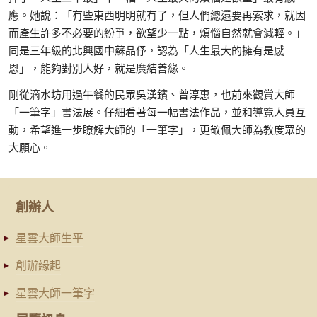
應。她說：「有些東西明明就有了，但人們總還要再索求，就因
而產生許多不必要的紛爭，欲望少一點，煩惱自然就會減輕。」
同是三年級的北興國中蘇品伃，認為「人生最大的擁有是感
恩」，能夠對別人好，就是廣結善緣。
剛從滴水坊用過午餐的民眾吳漢鑌、曾淳惠，也前來觀賞大師
「一筆字」書法展。仔細看著每一幅書法作品，並和導覽人員互
動，希望進一步瞭解大師的「一筆字」，更敬佩大師為教度眾的
大願心。
創辦人
星雲大師生平
創辦緣起
星雲大師一筆字