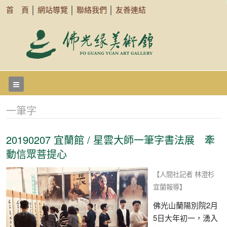
首 頁
│
網站導覽
│
聯絡我們
│
友善連結
一筆字
20190207 宜蘭館 / 星雲大師一筆字書法展 牽
動信眾菩提心
【人間社記者 林澄杉
宜蘭報導】
佛光山蘭陽別院2月
5日大年初一，湧入