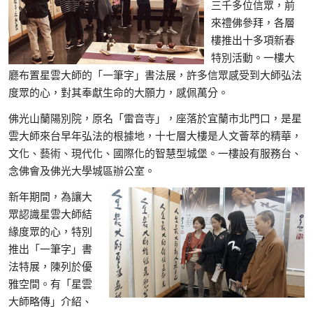
三千多位信眾，前
來禮佛參拜，各層
樓推出十多項新春
特別活動。一樓大
廳布置星雲大師的「一筆字」書法展，許多信眾感受到大師弘法
度眾的心，對其奉獻生命的大願力，感佩萬分。
佛光山蘭陽別院，原名「雷音寺」，座落於宜蘭市北門口，是星
雲大師來台早年弘法的根據地，十七層大樓是人文薈萃的精華，
文化、藝術、現代化、國際化的智慧型城堡。一樓設有服務台、
念佛會及佛光大學城區辦公室。
新年期間，為讓大
眾認識星雲大師結
緣度眾的心，特別
推出「一筆字」書
法特展，陳列於優
雅空間。有「星雲
大師略傳」介紹、