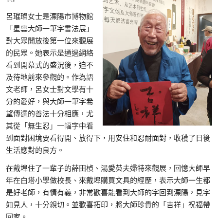
呂璀璨女士是溧陽市博物館
「星雲大師一筆字書法展」
對大眾開放後第一位來觀展
的民眾。她表示是通過網絡
看到開幕式的盛況後，迫不
及待地前來參觀的。作為語
文老師，呂女士對文學有十
分的愛好，與大師一筆字希
望傳達的善法十分相應，尤
其從「無生忍」一幅字中看
到面對困境要看得開、放得下，用安住和忍耐面對，收穫了日後
生活應對的良方。
在戴埠住了一輩子的薛田楨、湯愛英夫婦特來觀展，回憶大師早
年在白塔小學做校長、來戴埠購買文具的經歷，表示大師一生都
是好老師，有情有義，非常歡喜能看到大師的字回到溧陽，見字
如見人，十分親切。並歡喜拓印，將大師珍貴的「吉祥」祝福帶
回家。