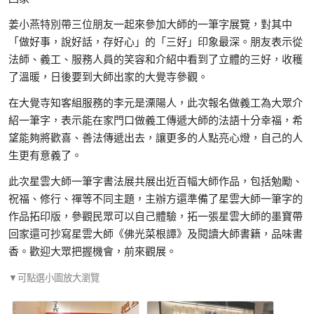
姜小燕特別帶三位朋友一起來參加大師的一筆字展覽，對其中
「做好事，說好話，存好心」的「三好」印象最深。朋友表示從
法師、義工、服務人員的笑容和介紹中看到了立體的三好，收穫
了溫暖，日後要到大師出家的大覺寺參觀。
在大覺寺知客組服務的李元是溧陽人，此次報名做義工為大眾介
紹一筆字，表示能在家門口做義工傳遞大師的法語十分幸福，希
望能夠將歡喜、善法傳遞出去，讓更多的人點亮心燈，自己的人
生更有意義了。
此次星雲大師一筆字書法展共展出近百幅大師作品，包括勉勵、
祝福、修行、禪等不同主題，主辦方還準備了星雲大師一筆字的
作品拓印版，參觀民眾可以自己體驗，拓一張星雲大師的墨寶帶
回家還可抄寫星雲大師《佛光菜根譚》及閱讀大師書籍，品味書
香。歡迎大眾把握機會，前來觀展。
▼可點選小圖放大瀏覽