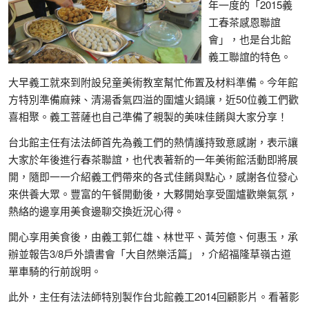
年一度的「2015義
工春茶感恩聯誼
會」，也是台北館
義工聯誼的特色。
大早義工就來到附設兒童美術教室幫忙佈置及材料準備。今年館
方特別準備麻辣、清湯香氣四溢的圍爐火鍋讓，近50位義工們歡
喜相聚。義工菩薩也自己準備了親製的美味佳餚與大家分享！
台北館主任有法法師首先為義工們的熱情護持致意感謝，表示讓
大家於年後進行春茶聯誼，也代表著新的一年美術館活動即將展
開，隨即一一介紹義工們帶來的各式佳餚與點心，感謝各位發心
來供養大眾。豐富的午餐開動後，大夥開始享受圍爐歡樂氣氛，
熱絡的邊享用美食邊聊交換近況心得。
開心享用美食後，由義工郭仁雄、林世平、黃芳億、何惠玉，承
辦並報告3/8戶外讀書會「大自然樂活篇」，介紹福隆草嶺古道
單車騎的行前說明。
此外，主任有法法師特別製作台北館義工2014回顧影片。看著影