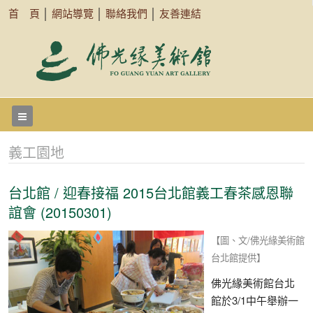
首 頁
│
網站導覽
│
聯絡我們
│
友善連結
義工園地
台北館 / 迎春接福 2015台北館義工春茶感恩聯
誼會 (20150301)
【圖、文/佛光緣美術館
台北館提供】
佛光緣美術館台北
館於3/1中午舉辦一