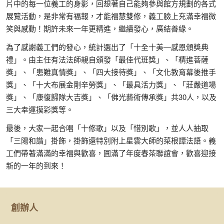
片中的每一位義工的身影，回想著自己能夠參與館方規劃的各式
展覽活動，是非常有福報，才能福慧雙修，義工臉上充滿幸福微
笑與感動！期許未來一年更精進，繼續發心，廣結善緣。
為了感謝義工們的發心，統計選出了「十全十美—感恩頒獎典
禮」。由主任有法法師親自頒發「最佳代班獎」、「精進菩薩
獎」、「患難真情獎」、「四大接待獎」、「文化教育幕後推手
獎」、「十大布展金剛辛勞獎」、「最具活力獎」、「莊嚴道場
獎」、「康復歸隊大吉獎」、「佛光藝術傳承獎」共30人，以及
三大幸運摸彩獎等。
最後，大家一起合唱「十修歌」以及「惜別歌」，並人人抽取
「三陽和諧」掛飾，掛飾還特別附上星雲大師的菜根譚法語。義
工們帶著滿滿的幸福與歡喜，圓滿了年度春茶聯誼會，歡喜迎接
新的一年的到來！
創辦人