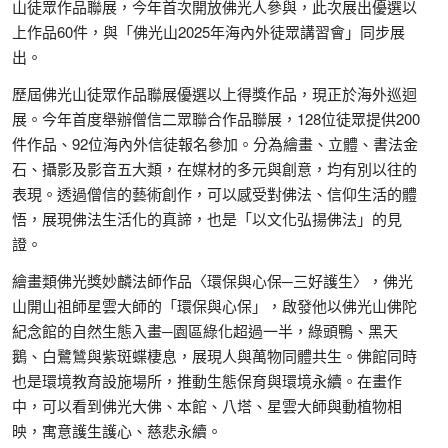
山徒眾作品聯展，今年首次開放佛光人參與，此次展出優選以
上作品60件，與「佛光山2025年海內外徒眾講習會」同步展
出。
歷屆佛光山徒眾作品聯展優選以上得獎作品，現正於海外巡迴
展。今年首度舉辦僧信二眾聯合作品聯展，128位徒眾提供200
件作品、92位海內外信徒報名參加。分為繪畫、立體、書法金
石、攝影及影音五大類，在媒材的多元與創意，均有別以往的
表現。透過僧信的藝術創作，可以感受對佛法、信仰生活的體
悟，展現佛法生活化的真諦，也是「以文化弘揚佛法」的見
證。
繪畫類佛光獎妙麟法師作品〈環保與心保─三好護生〉，佛光
山開山祖師星雲大師的「環保與心保」，啟發他以佛光山佛陀
紀念館的自然生態入畫─園區綠化超過一半，綠頭鴨、黑天
鵝、白鷺鷥與紫斑蝶棲息，展現人與萬物同體共生。佛館同時
也是環境教育設施場所，推動生態保育與環境永續。在畫作
中，可以看到佛光大佛、本館、八塔、星雲大師與動植物相
映，寓意護生護心、慈悲永續。