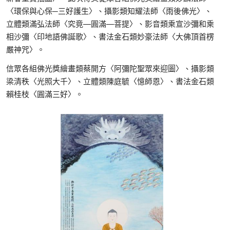
〈環保與心保─三好護生〉、攝影類知耀法師〈雨後佛光〉、
立體類滿弘法師〈究竟—圓滿—菩提〉、影音類乘宣沙彌和乘
相沙彌〈印地語佛誕歌〉、書法金石類妙豪法師〈大佛頂首楞
嚴神咒〉。
信眾各組佛光獎繪畫類蔡開方〈阿彌陀聖眾來迎圖〉、攝影類
梁清秩〈光照大千〉、立體類陳庭毓〈憶師恩〉、書法金石類
賴桂枝〈圓滿三好〉。