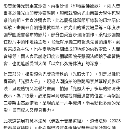
影音類佛光獎乘宣沙彌、乘相沙彌〈印地語佛誕歌〉，兩人皆
畢業於佛光山印度沙彌學園，現都就讀佛光山南華大學生死學
系諮商組。乘宣沙彌表示，此為慶祝佛誕節所錄製的印地語佛
誕歌，畫面來自朝禮佛教聖地、佛光山的重要場景等。印度沙
彌學園臉書發布的影片，部分由乘宣沙彌所製作。乘相沙彌擔
任影片中的印地語主唱，12歲就承擔三時繫念法會的維那，到
後來成為主法。也在當地教唱翻譯成印地語的佛教聖歌、人間
音緣等。兩人表示感謝印度沙彌學園院長慧顯法師給予學習機
會，也更能感受到大師「以文化弘揚佛法」的深意。
信眾部分，攝影類佛光獎梁清秩的〈光照大千〉，則是以佛館
春節的「光照大千」，現場人潮搶拍的熱鬧場景與璀璨光影輝
映，呈現熱情又溫馨的畫面。拍攝「光照大千」多年的梁清秩
表示，為了取景，必須提早到現場找到最適當的位置，再架設
三腳架由高處俯瞰，呈現的是一片手機海，隨著變化多端的光
影，畫面感人又極具張力。
此次邀請展有慧本法師〈佛說十善業道經〉、道璞法師〈2025
新春墨寶插圖〉。此次得獎徒眾各組佛光獎繪畫類妙麟法師