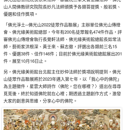
山人間佛教研究院院長妙凡法師頒獎予各類菩提獎、般若獎、
優選和佳作獎項。
「佛光淨土─佛光山2022徒眾作品聯展」主辦單位佛光山傳燈
會、佛光緣美術館總部，今年有200名徒眾報名474件作品，評
審佛光山傳燈會執行長覺軒法師、佛光緣美術館總館長如常法
師，藝術家洪根深、黃壬來、蘇志徹，評選出各類前三名15
件、優選38件、佳作146件；目前於佛光緣美術館總館展出201
件，展至10月16日止。
另，佛光緣美術館台北館主任妙仲法師於獎項說明提到，佛光
山徒眾作品聯展將於2023年邁入第七年，以「我心中的佛陀」
為主題徵件，星雲大師詩作〈佛陀，您在哪裡？〉道出在尋尋
覓覓後，終於知道佛陀就在心裡；期透過主題創作方式，激發
大家的創意與思維，分享心中的佛陀。