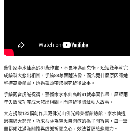
藝術家李水仙高齡81歲作畫，不畏年邁而怠惰，短短幾年就完
成繪製大悲出相圖，手繪88尊菩薩法像，而究竟什麼原因讓她
堅持高齡學畫，透過鏡頭帶您探究背後故事。
手繪觀音虔誠祝禱，藝術家李水仙高齡81歲學習作畫，歷經兩
年失敗成功完成大悲出相圖，而這背後隱藏動人故事。
大方捐贈123幅創作典藏佛光山佛光緣美術館總館，李水仙透
過描繪大悲咒，祈求菩薩為罹患自閉症的孫子開智慧，毎一筆
畫都傾注滿滿關懷與虔誠祈願之心，效法菩薩慈悲願力。