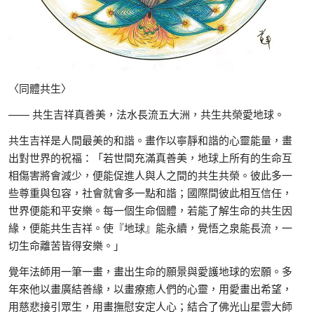
〈同體共生〉
—— 共生吉祥真善美，法水長流五大洲，共生共榮愛地球。
共生吉祥是人間最美的和諧。畫作以寧靜和諧的心靈能量，畫
出對世界的祝福：「若世間充滿真善美，地球上所有的生命互
相傷害將會減少，便能促進人與人之間的共生共榮。彼此多一
些尊重與包容，社會就會多一點和諧；國際間彼此相互信任，
世界便能和平安樂。每一個生命個體，若能了解生命的共生因
緣，便能共生吉祥。使『地球』能永續，覺悟之泉能長流，一
切生命離苦皆得安樂。」
覺年法師用一筆一畫，畫出生命的願景與愛護地球的宏願。多
年來他以畫廣結善緣，以畫療癒人們的心靈，用愛畫出希望，
用慈悲接引眾生，用畫撫慰安定人心；結合了佛光山星雲大師