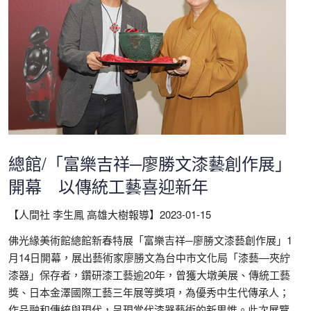
總館/「富樂吉祥─廖勝文漆藝創作展」
開幕 以傳統工藝喜迎新年
【人間社 李生鳳 高雄大樹報導】2023-01-15
佛光緣美術館總館新春特展「富樂吉祥─廖勝文漆藝創作展」1
月14日開幕，展出藝術家廖勝文為台中市文化局「漆藝—夾紵
漆器」保存者，鑽研漆工藝逾20年，曾獲大墩美展、傳統工藝
獎、日本金澤國際工藝三年展等獎項，為優秀中生代傳承人；
作品融和傳統與現代，呈現當代漆器藝術的新思惟。此次展覽