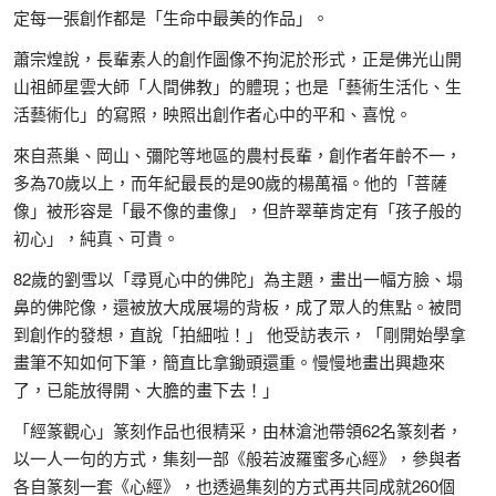
定每一張創作都是「生命中最美的作品」。
蕭宗煌說，長輩素人的創作圖像不拘泥於形式，正是佛光山開
山祖師星雲大師「人間佛教」的體現；也是「藝術生活化、生
活藝術化」的寫照，映照出創作者心中的平和、喜悅。
來自燕巢、岡山、彌陀等地區的農村長輩，創作者年齡不一，
多為70歲以上，而年紀最長的是90歲的楊萬福。他的「菩薩
像」被形容是「最不像的畫像」，但許翠華肯定有「孩子般的
初心」，純真、可貴。
82歲的劉雪以「尋覓心中的佛陀」為主題，畫出一幅方臉、塌
鼻的佛陀像，還被放大成展場的背板，成了眾人的焦點。被問
到創作的發想，直說「拍細啦！」 他受訪表示，「剛開始學拿
畫筆不知如何下筆，簡直比拿鋤頭還重。慢慢地畫出興趣來
了，已能放得開、大膽的畫下去！」
「經篆觀心」篆刻作品也很精采，由林滄池帶領62名篆刻者，
以一人一句的方式，集刻一部《般若波羅蜜多心經》，參與者
各自篆刻一套《心經》，也透過集刻的方式再共同成就260個