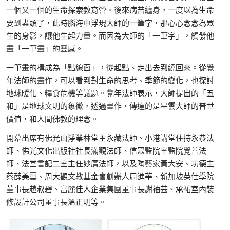
一個又一個的生命探索教育營。後來病苦纏身，一度以為生命
要到盡頭了，此時腦海中浮現大師的一筆字，那心心念念為眾
生的身影，讓他生起力量。而因為大師的「一筆字」，觸發他
畫「一筆畫」的靈感。
一筆畫的構成為「點線面」，從起點、走出去到繞回來。從覺
年法師的畫作，可以看到對生命的思考、季節的變化，也探討
地球暖化、糧食危機等議題。覺年法師表示，大師提出的「五
和」是地球文明的象徵，透過畫作，傳達的是星雲大師的普世
價值，和人間佛教的理念。
開幕出席有佛光山淨業林堂主永藏法師、小港講堂住持永恭法
師、佛光文化出版社社長滿觀法師、信眾監院室監院覺善法
師、法堂書記二室主任妙廣法師，以及陶藝家黃大安、功德主
蔡薛美雲、周大觀文教基金會創辦人周進華、新加坡英仕學院
董事長趙叔碧、富麗佳人企業集團董事長謝袖芸、承祐室內裝
修設計公司董事長溫正明等。