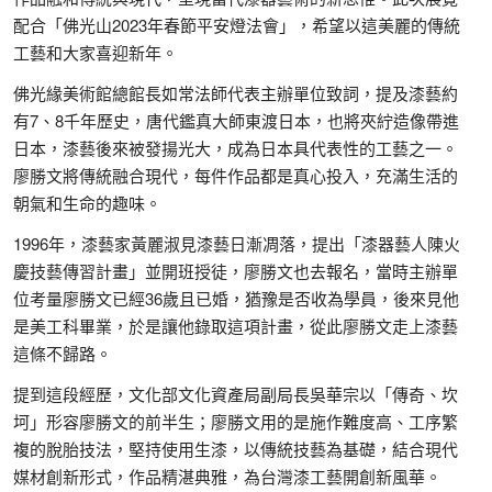
配合「佛光山2023年春節平安燈法會」，希望以這美麗的傳統
工藝和大家喜迎新年。
佛光緣美術館總館長如常法師代表主辦單位致詞，提及漆藝約
有7、8千年歷史，唐代鑑真大師東渡日本，也將夾紵造像帶進
日本，漆藝後來被發揚光大，成為日本具代表性的工藝之一。
廖勝文將傳統融合現代，每件作品都是真心投入，充滿生活的
朝氣和生命的趣味。
1996年，漆藝家黃麗淑見漆藝日漸凋落，提出「漆器藝人陳火
慶技藝傳習計畫」並開班授徒，廖勝文也去報名，當時主辦單
位考量廖勝文已經36歲且已婚，猶豫是否收為學員，後來見他
是美工科畢業，於是讓他錄取這項計畫，從此廖勝文走上漆藝
這條不歸路。
提到這段經歷，文化部文化資產局副局長吳華宗以「傳奇、坎
坷」形容廖勝文的前半生；廖勝文用的是施作難度高、工序繁
複的脫胎技法，堅持使用生漆，以傳統技藝為基礎，結合現代
媒材創新形式，作品精湛典雅，為台灣漆工藝開創新風華。