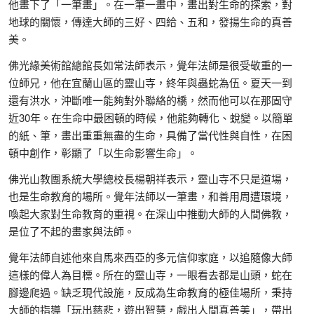
他畫下了「一筆畫」。在一筆一畫中，畫出對生命的探索，對
地球的關懷，傳達大師的三好、四給、五和，發揚生命的真善
美。
佛光緣美術館總館長如常法師表示，覺年法師是很受敬重的一
位師兄，他在宜蘭山區的靈山寺，終年與蟲蛇為伍。夏天一到
還有洪水，沖斷唯一能夠對外聯絡的橋，然而他可以在那固守
近30年。在生命中最困頓的時候，他能夠轉化、蛻變。以簡單
的紙、筆，畫出重重無盡的生命，具備了當代性與自性，在困
頓中創作，彰顯了「以生命影響生命」。
佛光山教團系統大學總校長楊朝祥表示，靈山寺不只是道場，
也是生命教育的場所。覺年法師以一筆畫，和善用周遭環境，
喚起大家對生命教育的重視。在深山中推動大師的人間佛教，
是位了不起的畫家與法師。
覺年法師自述他來自馬來西亞的多元信仰家庭，以追隨像大師
這樣的偉人為目標。所在的靈山寺，一眼看去都是山頭，蛇在
腳邊爬過。缺乏現代設施，反成為生命教育的極佳場所，秉持
大師的指導「玩出慈悲，遊出智慧，戲出人間真善美」，帶出