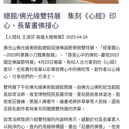
總館/佛光緣雙特展 集刻《心經》印
心、長輩畫佛接心
【人間社 王淑芬 高雄大樹報導】2023-04-24
佛光山佛光緣美術館總館迎接佛誕節舉辦雙特展，「經篆觀心
─2023阿罩霧小刀雅集聯展」、「尋覓心中的佛陀─慶祝2023
國定佛誕節特展」4月23日揭幕，有62人合力篆刻的《心經》
套印，也有農村長輩以彩筆詮釋心中的佛陀等，創作者以心接
心，分享他們的一方淨土。
雙特展下午在佛光緣美術館總館開展，由佛光山佛陀紀念館館
長如常法師、故宮博物院院長蕭宗煌、篆刻藝術家林滄池、藝
術家莊雅棟、策展人陳看牛、繪畫老師許翠華等人剪綵，還有
百餘名創作者與會共同揭開雙特展的序幕。
如常法師致詞介紹雙特展的內容時表示，感動於社區長輩素人
以純淨的心，直向的用線條構圖，畫出「莊嚴的佛像」，他肯