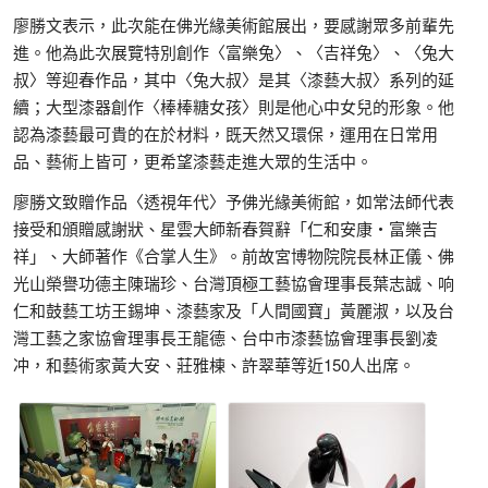
廖勝文表示，此次能在佛光緣美術館展出，要感謝眾多前輩先
進。他為此次展覽特別創作〈富樂兔〉、〈吉祥兔〉、〈兔大
叔〉等迎春作品，其中〈兔大叔〉是其〈漆藝大叔〉系列的延
續；大型漆器創作〈棒棒糖女孩〉則是他心中女兒的形象。他
認為漆藝最可貴的在於材料，既天然又環保，運用在日常用
品、藝術上皆可，更希望漆藝走進大眾的生活中。
廖勝文致贈作品〈透視年代〉予佛光緣美術館，如常法師代表
接受和頒贈感謝狀、星雲大師新春賀辭「仁和安康‧富樂吉
祥」、大師著作《合掌人生》。前故宮博物院院長林正儀、佛
光山榮譽功德主陳瑞珍、台灣頂極工藝協會理事長葉志誠、响
仁和鼓藝工坊王錫坤、漆藝家及「人間國寶」黃麗淑，以及台
灣工藝之家協會理事長王龍德、台中市漆藝協會理事長劉凌
冲，和藝術家黃大安、莊雅棟、許翠華等近150人出席。