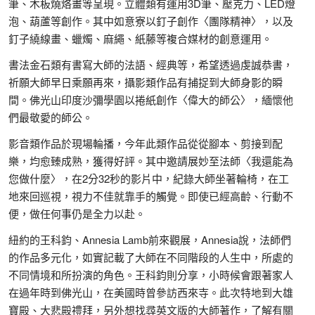
筆、木板燒烙畫等呈現。立體類有運用3D筆、壓克力、LED燈
泡、葫蘆等創作。其中如意寮以釘子創作〈團隊精神〉，以及
釘子繞線畫、蠟燭、麻繩、紙藤等複合媒材的創意運用。
書法金石類有書寫大師的法語、經典等，希望透過虔誠恭書，
祈願大師早日乘願再來，攝影類作品有捕捉到大師身影的瞬
間。佛光山印度沙彌學園以捲紙創作〈偉大的師公〉，緬懷他
們最敬愛的師公。
影音類作品於現場輪播，今年此類作品從從腳本、剪接到配
樂，均愈臻成熟，獲得好評。其中邀請展妙至法師〈我還能為
您做什麼〉，在2分32秒的影片中，紀錄大師坐著輪椅，在工
地來回巡視，視力不佳就靠手的觸覺。即使已經高齡、行動不
便，做任何事仍是全力以赴。
紐約的王科鈞、Annesia Lamb前來觀展，Annesia說，法師們
的作品多元化，如實記載了大師在不同階段的人生中，所處的
不同情境和所扮演的角色。王科鈞則分享，小時候會跟著家人
在過年時到佛光山，在美國時曾參訪西來寺。此次特地到大雄
寶殿、大悲殿禮拜，另外想找尋英文版的大師著作，了解有關