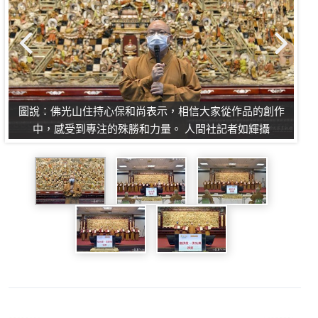
人
圖說：佛光山住持心保和尚表示，相信大家從作品的創作
圖說
中，感受到專注的殊勝和力量。 人間社記者如輝攝​