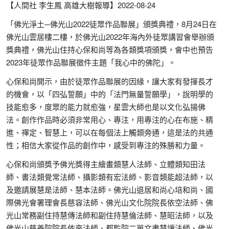
【人間社 李生鳳 高雄大樹報導】2022-08-24
「佛光淨土─佛光山2022徒眾作品聯展」頒獎典禮，8月24日在
佛光山雲居樓二樓，於佛光山2022年海內外徒眾講習會舉辦頒
獎典禮，佛光山住持心保和尚等為各類獎項頒獎，會中也預告
2023年徒眾作品聯展徵件主題「我心中的佛陀」。
心保和尚開示，由於徒眾作品聯展的因緣，讓大家有發揮長才
的機會，以「四弘誓願」中的「法門無量誓願學」，說明學的
技能愈多，度眾的能力就愈強，星雲大師也是以文化弘揚佛
法。創作作品時必須非常用心、專注，用專注的心在布施、精
進、禪定、智慧上，可以在每個法上觸類旁通，這是法的共通
性；相信大家從作品的創作中，感受到專注的殊勝和力量。
心保和尚頒獎予佛光獎得主繪畫類慧人法師、立體類知田法
師、書法類覺常法師、攝影類有宏法師、影音類能超法師，以
及邀請展慧是法師、慧本法師。佛光山退居和尚心培和尚、國
際佛光會署理會長慈容法師、佛光山文化院院長依空法師、佛
光山常務副住持慧傳法師和副住持慧倫法師、慧昭法師，以及
佛光山慈善院院長依來法師、都監院二單文書慧讓法師、佛光