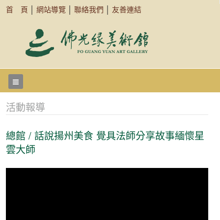
首 頁
│
網站導覽
│
聯絡我們
│
友善連結
活動報導
總館 / 話說揚州美食 覺具法師分享故事緬懷星
雲大師