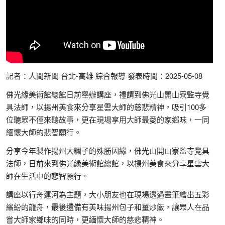
記者：人間新聞 台北-高雄 綜合報導 發表時間：2025-05-08
佛光緣美術館總館日前舉辦講座，禮請到佛光山開山寮監寺覺
具法師，以揚州美食來分享星雲大師的慈悲精神，吸引100多
位聽眾不僅來聽故事，更在現場享用大師最愛的家鄉味，一同
緬懷大師的悲智願行。
分享今年製作揚州大糰子的殊勝因緣，佛光山開山寮監寺覺具
法師，日前來到佛光緣美術館總館，以揚州美食來分享星雲大
師在生活中的悲智願行。
講座以行舟運河為主題，大小朋友也在現場透過畫筆繪出五彩
繽紛的龍舟，最後還備有美味揚州包子和薑炒飯，讓眾人在品
嘗大師家鄉味的同時，更緬懷大師的慈悲精神。