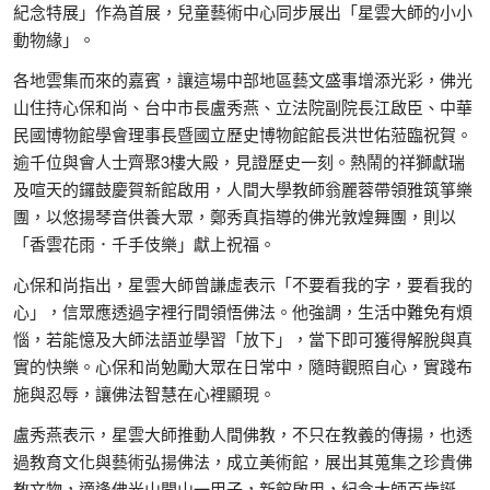
紀念特展」作為首展，兒童藝術中心同步展出「星雲大師的小小
動物緣」。
各地雲集而來的嘉賓，讓這場中部地區藝文盛事增添光彩，佛光
山住持心保和尚、台中市長盧秀燕、立法院副院長江啟臣、中華
民國博物館學會理事長暨國立歷史博物館館長洪世佑蒞臨祝賀。
逾千位與會人士齊聚3樓大殿，見證歷史一刻。熱鬧的祥獅獻瑞
及喧天的鑼鼓慶賀新館啟用，人間大學教師翁麗蓉帶領雅筑箏樂
團，以悠揚琴音供養大眾，鄭秀真指導的佛光敦煌舞團，則以
「香雲花雨．千手伎樂」獻上祝福。
心保和尚指出，星雲大師曾謙虛表示「不要看我的字，要看我的
心」，信眾應透過字裡行間領悟佛法。他強調，生活中難免有煩
惱，若能憶及大師法語並學習「放下」，當下即可獲得解脫與真
實的快樂。心保和尚勉勵大眾在日常中，隨時觀照自心，實踐布
施與忍辱，讓佛法智慧在心裡顯現。
盧秀燕表示，星雲大師推動人間佛教，不只在教義的傳揚，也透
過教育文化與藝術弘揚佛法，成立美術館，展出其蒐集之珍貴佛
教文物，適逢佛光山開山一甲子，新館啟用，紀念大師百歲誕