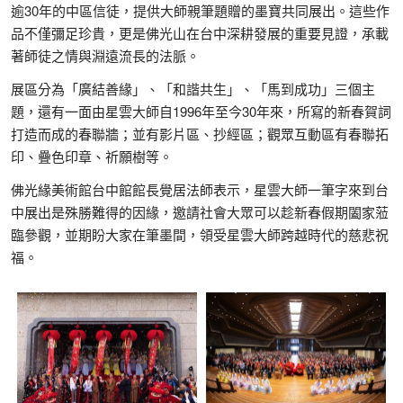
逾30年的中區信徒，提供大師親筆題贈的墨寶共同展出。這些作
品不僅彌足珍貴，更是佛光山在台中深耕發展的重要見證，承載
著師徒之情與淵遠流長的法脈。
展區分為「廣結善緣」、「和諧共生」、「馬到成功」三個主
題，還有一面由星雲大師自1996年至今30年來，所寫的新春賀詞
打造而成的春聯牆；並有影片區、抄經區；觀眾互動區有春聯拓
印、疊色印章、祈願樹等。
佛光緣美術館台中館館長覺居法師表示，星雲大師一筆字來到台
中展出是殊勝難得的因緣，邀請社會大眾可以趁新春假期闔家蒞
臨參觀，並期盼大家在筆墨間，領受星雲大師跨越時代的慈悲祝
福。