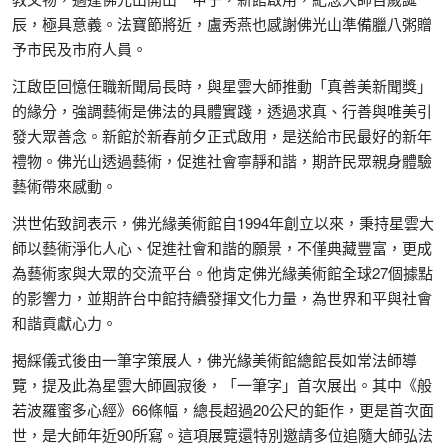
辰，極具意義。法寶節將近，盧秀燕也感謝佛光山準備臘八粥贈
予市民及市府人員。
江啟臣回憶任職新聞局長時，與星雲大師推動「真善美新聞獎」
的緣分，強調藝術是佛法的具體實踐，透過求真、行善與唯美引
發大眾善念。新館於新春前夕正式啟用，是送給市民最好的新年
禮物。佛光山透過藝術，促進社會寧靜和諧，期許民眾親身體驗
藝術帶來感動。
洪世佑致詞表示，佛光緣美術館自1994年創立以來，秉持星雲大
師以藝術淨化人心、促進社會和諧的願景，不僅典藏豐富，更成
為藝術家與大眾的交流平台。他肯定佛光緣美術館全球27個據點
的影響力，並期許台中館持續發揮文化力量，為世界和平與社會
和諧貢獻心力。
揭綵儀式後由一筆字策展人，佛光緣美術館總館長如常法師導
覽，提及此為星雲大師圓寂後，「一筆字」首次展出。其中《般
若波羅蜜多心經》66條幅，總長超過20公尺的鉅作，更是首次面
世，是大師年近90所寫。這項展覽還特別邀請多位追隨大師弘法